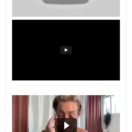
24. 06.03.2022_Yin&Yang (44')
25. 03.03.2022_Abend (30')
26. 27.02.2022_Morgen (38')
27. 20.02.2022_Morgen (61')
28. 01.02.2022_Yin&Yang (48')
29. 30.01.2022_Morgen (56')
30. 23.01.2022_Morgen (34')
31. 16.01.2022_Yin & Yang