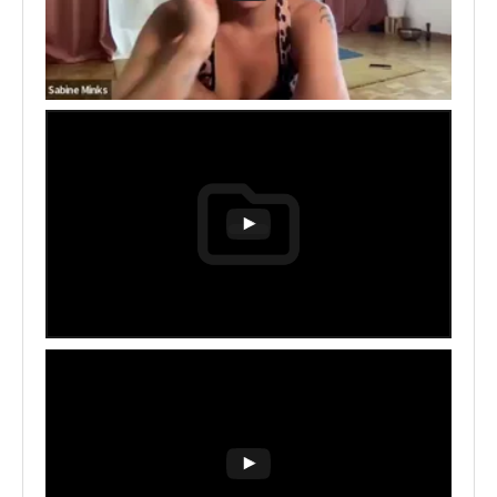
(42')
10. 03.07.2022_Yang to Yin
(30')
11. 26.06.2022_Morgen
Routine (56')
12. 19.06.2022_Breathwork &
Yin Healing (43')
13. 09.06.2022_Lunch Break
(63')
14. 08.05.2022_Morgen (47')
15. 05.05.2022_Abend (28')