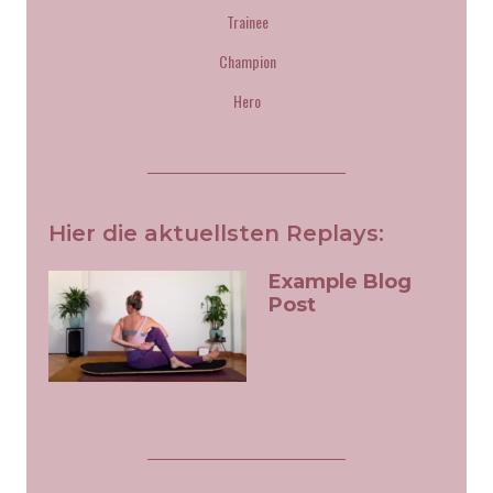
Routine (50')
Trainee
39. 05.11.2021_Dubai Flow
Champion
(32')
Hero
40. 28.10.2021 (31')
41. 24.10.2021_Love Sundays
Hier die aktuellsten Replays:
(50')
Example Blog
42. 10.10.2021_Morgen
Post
Routine (49')
43. 08.10.2021 (29')
44. 26.09.2021_Morgen
Routine (30')