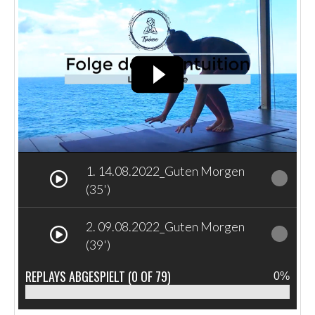
1. 14.08.2022_Guten Morgen
(35')
2. 09.08.2022_Guten Morgen
(39')
REPLAYS ABGESPIELT
(0 OF 79)
0%
3. 07.08.2022_Guten Morgen
(29')