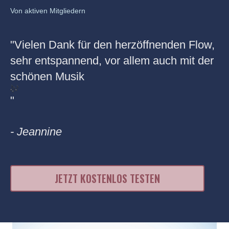
Von aktiven Mitgliedern
"Vielen Dank für den herzöffnenden Flow,
"D
sehr entspannend, vor allem auch mit der
S
schönen Musik
"
"
- 
- Jeannine
JETZT KOSTENLOS TESTEN