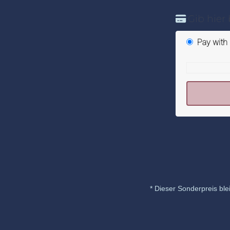
Gib hier 
Pay with 
* Dieser Sonderpreis blei