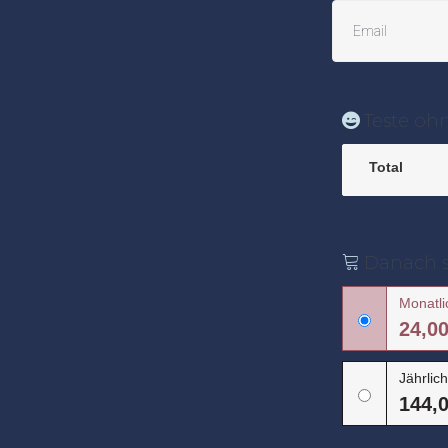
Teste ohn
Total
Danach st
Monatli
24,00
Jährlic
144,0