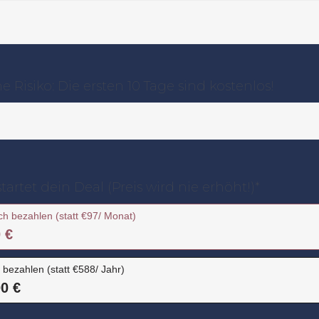
e Risiko: Die ersten 10 Tage sind kostenlos!
artet dein Deal (Preis wird nie erhöht!)*
ch bezahlen (statt €97/ Monat)
 €
h bezahlen (statt €588/ Jahr)
0 €