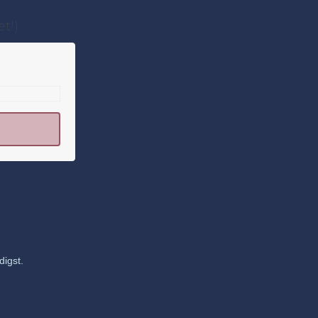
t!)
digst.