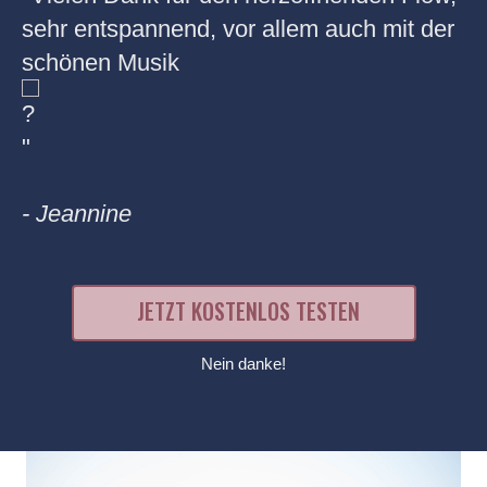
sehr entspannend, vor allem auch mit der
S
schönen Musik
"
"
- 
- Jeannine
JETZT KOSTENLOS TESTEN
Nein danke!